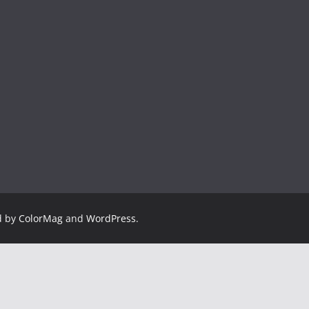
d by
ColorMag
and
WordPress
.