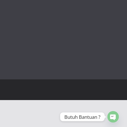
Butuh Bantuan ?
Open 