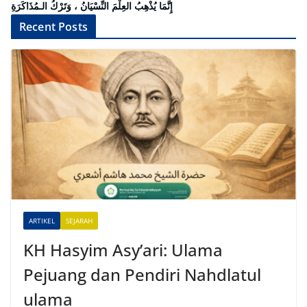
إِنَّمَا يُذْهِبُ العِلْمَ النِّسْيَانُ ، وَتَرْكُ الـمُذَاكَرَةِ
Recent Posts
ARTIKEL
SEJARAH
KH Hasyim Asy’ari: Ulama
Pejuang dan Pendiri Nahdlatul
ulama