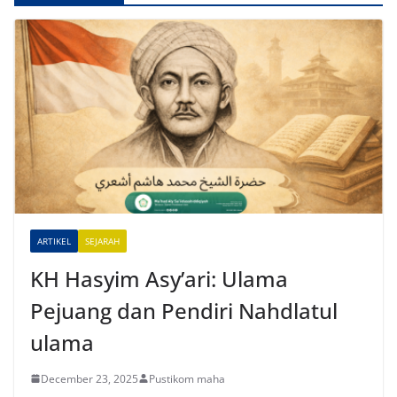
l
t
e
r
n
a
t
i
v
e
ARTIKEL
SEJARAH
:
KH Hasyim Asy’ari: Ulama
Pejuang dan Pendiri Nahdlatul
ulama
December 23, 2025
Pustikom maha