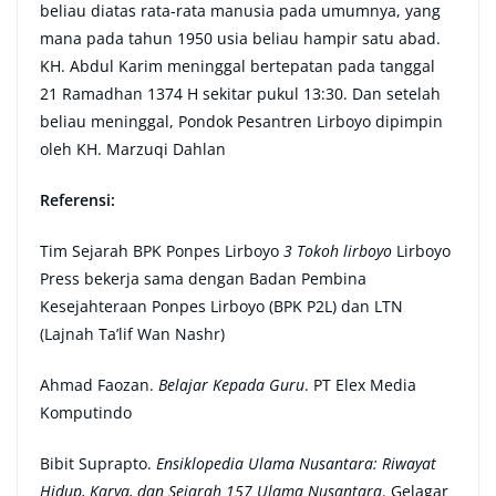
beliau diatas rata-rata manusia pada umumnya, yang
mana pada tahun 1950 usia beliau hampir satu abad.
KH. Abdul Karim meninggal bertepatan pada tanggal
21 Ramadhan 1374 H sekitar pukul 13:30. Dan setelah
beliau meninggal, Pondok Pesantren Lirboyo dipimpin
oleh KH. Marzuqi Dahlan
Referensi:
Tim Sejarah BPK Ponpes Lirboyo
3 Tokoh lirboyo
Lirboyo
Press bekerja sama dengan Badan Pembina
Kesejahteraan Ponpes Lirboyo (BPK P2L) dan LTN
(Lajnah Ta’lif Wan Nashr)
Ahmad Faozan.
Belajar Kepada Guru
. PT Elex Media
Komputindo
Bibit Suprapto.
Ensiklopedia Ulama Nusantara: Riwayat
Hidup, Karya, dan Sejarah 157 Ulama Nusantara
. Gelagar