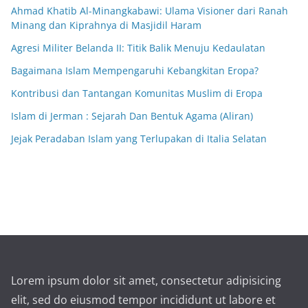
Ahmad Khatib Al-Minangkabawi: Ulama Visioner dari Ranah
Minang dan Kiprahnya di Masjidil Haram
Agresi Militer Belanda II: Titik Balik Menuju Kedaulatan
Bagaimana Islam Mempengaruhi Kebangkitan Eropa?
Kontribusi dan Tantangan Komunitas Muslim di Eropa
Islam di Jerman : Sejarah Dan Bentuk Agama (Aliran)
Jejak Peradaban Islam yang Terlupakan di Italia Selatan
Lorem ipsum dolor sit amet, consectetur adipisicing
elit, sed do eiusmod tempor incididunt ut labore et