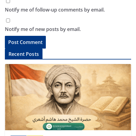
Notify me of follow-up comments by email.
Notify me of new posts by email.
A
Recent Posts
l
t
e
r
n
a
t
i
v