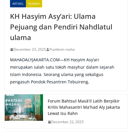
e
ARTIKEL
SEJARAH
:
KH Hasyim Asy’ari: Ulama
Pejuang dan Pendiri Nahdlatul
ulama
December 23, 2025
Pustikom maha
MAHADALYJAKARTA.COM—KH Hasyim Asy’ari
merupakan salah satu tokoh masyhur dalam sejarah
Islam Indonesia. Seorang ulama yang sekaligus
pengasuh Pondok Pesantren Tebuireng,
Forum Bahtsul Masā’il Latih Berpikir
Kritis Mahasantri Ma’had Aly Jakarta
Lewat Isu Rahn
December 22, 2025