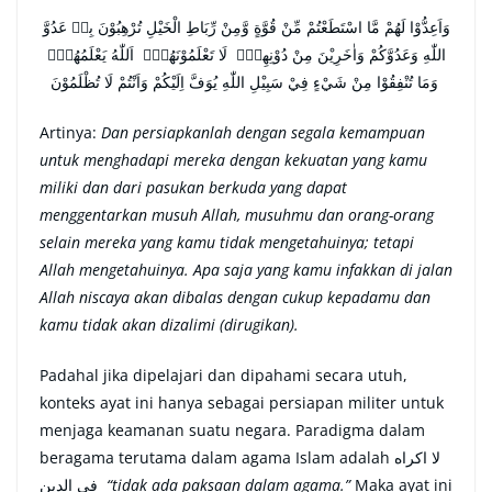
وَاَعِدُّوْا لَهُمْ مَّا اسْتَطَعْتُمْ مِّنْ قُوَّةٍ وَّمِنْ رِّبَاطِ الْخَيْلِ تُرْهِبُوْنَ بِهٖ عَدُوَّ
اللّٰهِ وَعَدُوَّكُمْ وَاٰخَرِيْنَ مِنْ دُوْنِهِمْۚ لَا تَعْلَمُوْنَهُمْۚ اَللّٰهُ يَعْلَمُهُمْۗ
وَمَا تُنْفِقُوْا مِنْ شَيْءٍ فِيْ سَبِيْلِ اللّٰهِ يُوَفَّ اِلَيْكُمْ وَاَنْتُمْ لَا تُظْلَمُوْنَ
Artinya:
Dan persiapkanlah dengan segala kemampuan
untuk menghadapi mereka dengan kekuatan yang kamu
miliki dan dari pasukan berkuda yang dapat
menggentarkan musuh Allah, musuhmu dan orang-orang
selain mereka yang kamu tidak mengetahuinya; tetapi
Allah mengetahuinya. Apa saja yang kamu infakkan di jalan
Allah niscaya akan dibalas dengan cukup kepadamu dan
kamu tidak akan dizalimi (dirugikan).
Padahal jika dipelajari dan dipahami secara utuh,
konteks ayat ini hanya sebagai persiapan militer untuk
menjaga keamanan suatu negara. Paradigma dalam
beragama terutama dalam agama Islam adalah لا اكراه
في الدين
“tidak ada paksaan dalam agama.”
Maka ayat ini