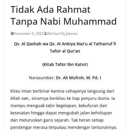
Tidak Ada Rahmat
Tanpa Nabi Muhammad
November 5, 2020
Ma'had Aly Jakarta
Qs. Al Qashah wa Qs. Al Anbiya Naz’u al Tatharruf fi
Tafsir al Qur’an
(Kitab Tafsir Ibn Katsir)
Narasumber:
Dr. Ali Mufroh, M. Pd. I
Kilau intan berbinar karena cahayanya langsung dari
Allah swt., sinarnya berkilau ke tiap penjuru dunia. Ia
mampu menguak tabir kegelapan, kekufuran dan
kesesatan hingga dapat mengubah jalan kehidupan
dan meluruskan garis sejarah. Tak heran setiap
pendengar merasa terpukau mendengar lantunannya.