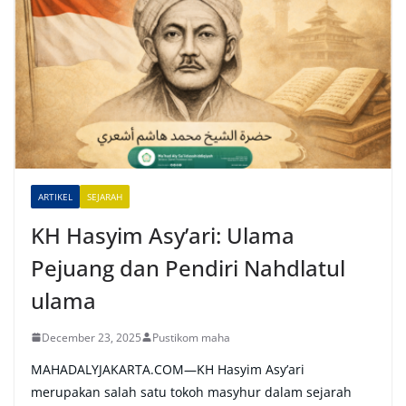
e
r
n
a
t
i
v
e
ARTIKEL
SEJARAH
:
KH Hasyim Asy’ari: Ulama
Pejuang dan Pendiri Nahdlatul
ulama
December 23, 2025
Pustikom maha
MAHADALYJAKARTA.COM—KH Hasyim Asy’ari
merupakan salah satu tokoh masyhur dalam sejarah