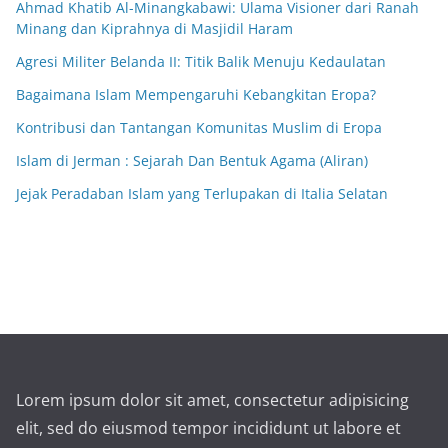
Ahmad Khatib Al-Minangkabawi: Ulama Visioner dari Ranah
Minang dan Kiprahnya di Masjidil Haram
Agresi Militer Belanda II: Titik Balik Menuju Kedaulatan
Bagaimana Islam Mempengaruhi Kebangkitan Eropa?
Kontribusi dan Tantangan Komunitas Muslim di Eropa
Islam di Jerman : Sejarah Dan Bentuk Agama (Aliran)
Jejak Peradaban Islam yang Terlupakan di Italia Selatan
Lorem ipsum dolor sit amet, consectetur adipisicing
elit, sed do eiusmod tempor incididunt ut labore et