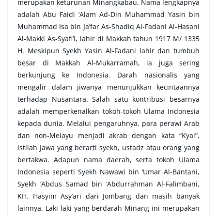
merupakan keturunan Minangkabau. Nama lengkapnya
adalah Abu Faidi ‘Alam Ad-Din Muhammad Yasin bin
Muhammad Isa bin Ja’far As-Shadiq Al-Fadani Al-Hasani
Al-Makki As-Syafi’i, lahir di Makkah tahun 1917 M/ 1335
H. Meskipun Syekh Yasin Al-Fadani lahir dan tumbuh
besar di Makkah Al-Mukarramah, ia juga sering
berkunjung ke Indonesia. Darah nasionalis yang
mengalir dalam jiwanya menunjukkan kecintaannya
terhadap Nusantara. Salah satu kontribusi besarnya
adalah memperkenalkan tokoh-tokoh Ulama Indonesia
kepada dunia. Melalui pengaruhnya, para perawi Arab
dan non-Melayu menjadi akrab dengan kata “Kyai”,
istilah Jawa yang berarti syekh, ustadz atau orang yang
bertakwa. Adapun nama daerah, serta tokoh Ulama
Indonesia seperti Syekh Nawawi bin ‘Umar Al-Bantani,
Syekh ‘Abdus Samad bin ‘Abdurrahman Al-Falimbani,
KH. Hasyim Asy’ari dari Jombang dan masih banyak
lainnya. Laki-laki yang berdarah Minang ini merupakan