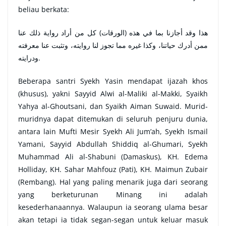
beliau berkata:
هذا وقد أجازنا بما في هذه (الورقات) كل من أراد رواية ذلك عنا
ممن أدرك حياتنا، وكذا غيره مما تجوز لنا روايته، وتثبت عنا معرفته
ودرايته.
Beberapa santri Syekh Yasin mendapat ijazah khos
(khusus), yakni Sayyid Alwi al-Maliki al-Makki, Syaikh
Yahya al-Ghoutsani, dan Syaikh Aiman ​​Suwaid. Murid-
muridnya dapat ditemukan di seluruh penjuru dunia,
antara lain Mufti Mesir Syekh Ali Jum’ah, Syekh Ismail
Yamani, Sayyid Abdullah Shiddiq al-Ghumari, Syekh
Muhammad Ali al-Shabuni (Damaskus), KH. Edema
Holliday, KH. Sahar Mahfouz (Pati), KH. Maimun Zubair
(Rembang). Hal yang paling menarik juga dari seorang
yang berketurunan Minang ini adalah
kesederhanaannya. Walaupun ia seorang ulama besar
akan tetapi ia tidak segan-segan untuk keluar masuk