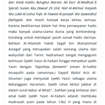
dari kitab Hadits Bulughul Maram, Ad Durr Al-Madhud fi
Syarah Sunan Abu Dawud 20 jilid, Nail Al-Ma’mul Hasyiah
‘Ala Lubb Al-Ushul Fiqh, Al Fawaid Al-Janiyah ‘Ala Qawaidhul
fiqihiyyah
, dan masih banyak karya beliau lainnya.
Karena keahliannya dalam hal ilmu periwayatan hadis
maka banyak ulama-ulama dunia yang berbondong-
bondong untuk mendapat ijazah sanad hadis darinya.
Bahkan Al-‘Allamah habib Segaf bin Muhammad
Assegaf yang merupakan salah seorang ulama dan
waliyullah dari Tarim, Hadramaut sangat mengagumi
keilmuan Syekh Yasin Al-Fadani hingga menyebut syekh
Yasin dengan
“Sayuthiyu Zamanihi”
(imam Al-hafidz
Assayuthi pada zamannya.) Sayyid Abdul Aziz Al-
Ghumari juga menjuluki syekh Yasin sebagai ulama
kebanggaan Haramain. Syekh Umar Abdul Jabbar di
dalam surat kabar al-Bilad:”…bahkan yang terbesar dari
amal bakti syekh Yasin Al-Fadani adalah membuka
madrasah putri pada tahun 1362 H yang mana di