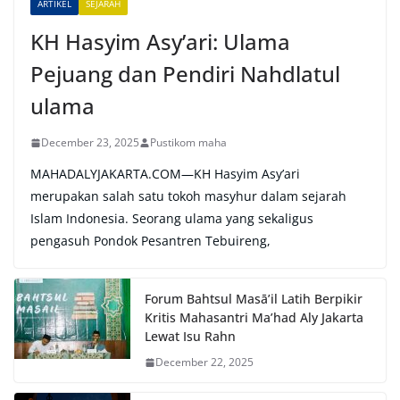
ARTIKEL
SEJARAH
:
KH Hasyim Asy’ari: Ulama
Pejuang dan Pendiri Nahdlatul
ulama
December 23, 2025
Pustikom maha
MAHADALYJAKARTA.COM—KH Hasyim Asy’ari
merupakan salah satu tokoh masyhur dalam sejarah
Islam Indonesia. Seorang ulama yang sekaligus
pengasuh Pondok Pesantren Tebuireng,
Forum Bahtsul Masā’il Latih Berpikir
Kritis Mahasantri Ma’had Aly Jakarta
Lewat Isu Rahn
December 22, 2025