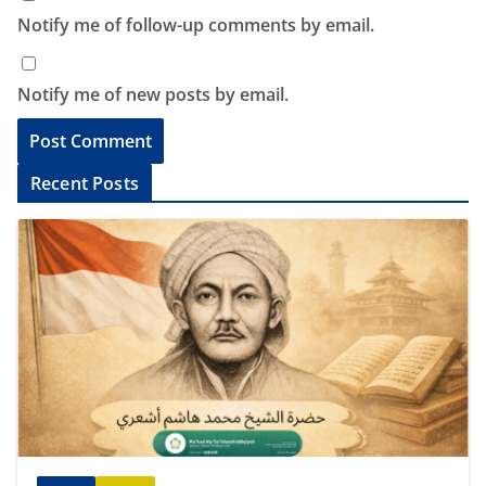
Notify me of follow-up comments by email.
Notify me of new posts by email.
A
Recent Posts
l
t
e
r
n
a
t
i
v
e