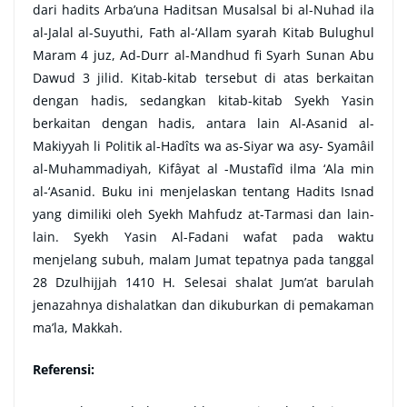
dari hadits Arba’una Haditsan Musalsal bi al-Nuhad ila
al-Jalal al-Suyuthi, Fath al-‘Allam syarah Kitab Bulughul
Maram 4 juz, Ad-Durr al-Mandhud fi Syarh Sunan Abu
Dawud 3 jilid. Kitab-kitab tersebut di atas berkaitan
dengan hadis, sedangkan kitab-kitab Syekh Yasin
berkaitan dengan hadis, antara lain Al-Asanid al-
Makiyyah li Politik al-Hadîts wa as-Siyar wa asy- Syamâil
al-Muhammadiyah, Kifâyat al -Mustafîd ilma ‘Ala min
al-‘Asanid. Buku ini menjelaskan tentang Hadits Isnad
yang dimiliki oleh Syekh Mahfudz at-Tarmasi dan lain-
lain. Syekh Yasin Al-Fadani wafat pada waktu
menjelang subuh, malam Jumat tepatnya pada tanggal
28 Dzulhijjah 1410 H. Selesai shalat Jum’at barulah
jenazahnya dishalatkan dan dikuburkan di pemakaman
ma’la, Makkah.
Referensi: