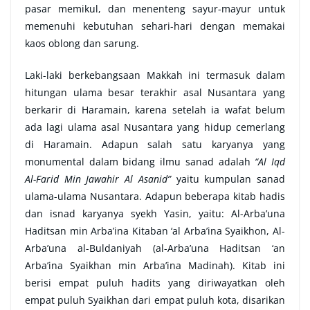
pasar memikul, dan menenteng sayur-mayur untuk
memenuhi kebutuhan sehari-hari dengan memakai
kaos oblong dan sarung.
Laki-laki berkebangsaan Makkah ini termasuk dalam
hitungan ulama besar terakhir asal Nusantara yang
berkarir di Haramain, karena setelah ia wafat belum
ada lagi ulama asal Nusantara yang hidup cemerlang
di Haramain. Adapun salah satu karyanya yang
monumental dalam bidang ilmu sanad adalah
“Al Iqd
Al-Farid Min Jawahir Al Asanid”
yaitu kumpulan sanad
ulama-ulama Nusantara. Adapun beberapa kitab hadis
dan isnad karyanya syekh Yasin, yaitu: Al-Arba’una
Haditsan min Arba’ina Kitaban ‘al Arba’ina Syaikhon, Al-
Arba’una al-Buldaniyah (al-Arba’una Haditsan ‘an
Arba’ina Syaikhan min Arba’ina Madinah). Kitab ini
berisi empat puluh hadits yang diriwayatkan oleh
empat puluh Syaikhan dari empat puluh kota, disarikan