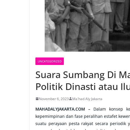
UNCATEGORIZED
Suara Sumbang Di Mas
Politik Dinasti atau I
November 6, 2023
Ma'had Aly Jakarta
MAHADALYJAKARTA.COM –
Dalam konsep ke
kepemimpinan dan fase peralihan estafet kewe
suatu perayaan pesta rakyat secara periodik y