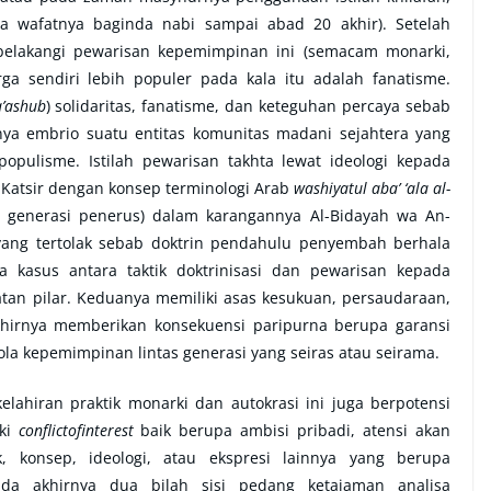
ca wafatnya baginda nabi sampai abad 20 akhir). Setelah
arbelakangi pewarisan kepemimpinan ini (semacam monarki,
arga sendiri lebih populer pada kala itu adalah fanatisme.
a’ashub
) solidaritas, fanatisme, dan keteguhan percaya sebab
ya embrio suatu entitas komunitas madani sejahtera yang
opulisme. Istilah pewarisan takhta lewat ideologi kepada
 Katsir dengan konsep terminologi Arab
washiyatul aba’ ‘ala al-
a generasi penerus) dalam karangannya Al-Bidayah wa An-
ang tertolak sebab doktrin pendahulu penyembah berhala
kasus antara taktik doktrinisasi dan pewarisan kepada
atan pilar. Keduanya memiliki asas kesukuan, persaudaraan,
akhirnya memberikan konsekuensi paripurna berupa garansi
la kepemimpinan lintas generasi yang seiras atau seirama.
kelahiran praktik monarki dan autokrasi ini juga berpotensi
iki
conflictofinterest
baik berupa ambisi pribadi, atensi akan
, konsep, ideologi, atau ekspresi lainnya yang berupa
pada akhirnya dua bilah sisi pedang ketajaman analisa