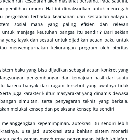
 kelahiran kesadaran akan maslahat bersama. Pada saat ini,
atau pemilihan umum. Hal ini dimaksudkan untuk mencegah
 pergolakan terhadap keamanan dan kestabilan wilayah.
tem sosial mana yang paling efisien dan relevan
t untuk menjaga keutuhan bangsa itu sendiri? Dari sekian
na yang layak dan sesuai untuk dijadikan acuan baku untuk
tau menyempurnakan kekurangan program oleh otoritas
 sistem baku yang bisa dijadikan sebagai acuan konkret yang
rlangsungan pengembangan dan kemajuan hasil dari suatu
lu karena banyak dari ragam tersebut yang awalnya tidak
 Serta juga karakter kultur masyarakat yang dinamis dewasa
mbangan simultan, serta penyegaran teknis yang berkala.
akan melukai konsep dan pelaksana konsep itu sendiri.
m melanggengkan kepemimpinan, autokrasi itu sendiri lebih
okrasinya. Bisa jadi autokrasi atau bahkan sistem monarki
 atau pada zaman masyhurnya penggunaan istilah khilafah,