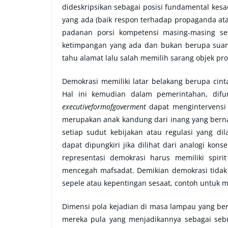
dideskripsikan sebagai posisi fundamental kesa
yang ada (baik respon terhadap propaganda atau
padanan porsi kompetensi masing-masing seh
ketimpangan yang ada dan bukan berupa suara
tahu alamat lalu salah memilih sarang objek pr
Demokrasi memiliki latar belakang berupa cin
Hal ini kemudian dalam pemerintahan, dif
executiveformofgoverment
dapat mengintervensi 
merupakan anak kandung dari inang yang bern
setiap sudut kebijakan atau regulasi yang dil
dapat dipungkiri jika dilihat dari analogi kons
representasi demokrasi harus memiliki spir
mencegah mafsadat. Demikian demokrasi tida
sepele atau kepentingan sesaat, contoh untuk 
Dimensi pola kejadian di masa lampau yang ber
mereka pula yang menjadikannya sebagai sebuah