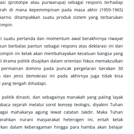
asi (prototipe atau purwarupa) sebagai respons terhadap
ejarah di mana kepemimpinan pada masa akhir (1959-1965)
ukarno, ditampakkan suatu produk sistem yang terbarukan
pimpin.
di suatu pertanda dan momentum awal berakhirnya riwayat
 pun berbalas pantun sebagai respons atas deklarasi ini dan
pimpin ini kelak akan membahayakan kesatuan bangsa yang
al drama politik disajikan dalam orientasi fokus memakzulkan
ya permainan domino pada puncak pergelaran Gerakan 30
dan jenis demokrasi ini pada akhirnya juga tidak bisa
l yang tengah dihadapi.
 politik dinasti, dan sebagainya manakah yang paling layak
aca sejarah melalui sorot konsep teologis, diyakini Tuhan
ebagai mahakarya agung lewat catatan takdir. Maka Tuhan
rahkan nurani masyarakat heterogen ini, entah kelak
rkan dalam keberagaman hingga para hamba akan belajar