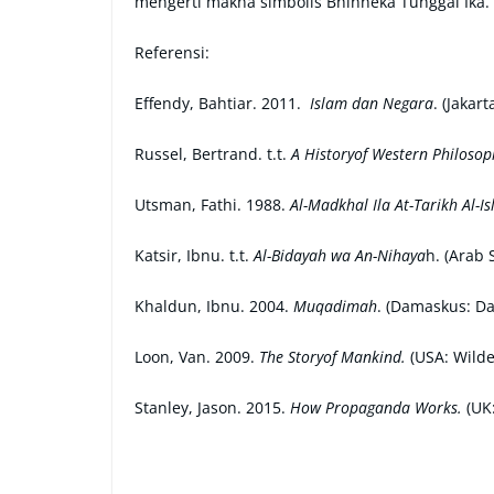
mengerti makna simbolis Bhinneka Tunggal Ika.
Referensi:
Effendy, Bahtiar. 2011.
Islam dan Negara
. (Jakar
Russel, Bertrand. t.t.
A Historyof Western Philosop
Utsman, Fathi. 1988.
Al-Madkhal Ila At-Tarikh Al-I
Katsir, Ibnu. t.t.
Al-Bidayah wa An-Nihaya
h. (Arab 
Khaldun, Ibnu. 2004.
Muqadimah
. (Damaskus: Da
Loon, Van. 2009.
The Storyof Mankind.
(USA: Wilde
Stanley, Jason. 2015.
How Propaganda Works.
(UK: