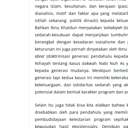
negara Islam, kesultanan, dan kerajaan (pas
dianalisis, motif dan faktor apa yang melat
istilah sekarang: politik dinasti) kepada kelu
Bahkan Ibnu Khaldun menyatakan
‘ashabiyah
(
t
sedarah-kesukuan dapat menjanjikan tumbuhn
berangkat dengan kesadaran sosialisme dan p
keturunan ini juga pernah dinyatakan oleh Ibnu
abna’
(doktrinisasi generasi pendahulu kepad
Nihayah tentang kasus dakwah Nabi Nuh As y
kepada generasi mudanya. Meskipun berbeda 
generasi tapi kedua kasus ini memiliki kekerab
kekeluargaan, dan solidaritas sedarah yang 
potensial dalam bentuk karakter program dan po
Selain itu juga tidak bisa kita elakkan bahwa 
disebabkan oleh para pendahulu yang memil
pembudidayaan kelestarian program sepihak
kewujudan hasil eksistensialis. Demikian 