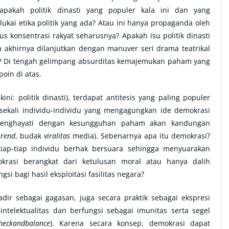
pakah politik dinasti yang populer kala ini dan yang
kai etika politik yang ada? Atau ini hanya propaganda oleh
 konsentrasi rakyat seharusnya? Apakah isu politik dinasti
 akhirnya dilanjutkan dengan manuver seri drama teatrikal
? Di tengah gelimpang absurditas kemajemukan paham yang
oin di atas.
ni: politik dinasti), terdapat antitesis yang paling populer
k sekali individu-individu yang mengagungkan ide demokrasi
 menghayati dengan kesungguhan paham akan kandungan
trend
, budak
viralitas
media). Sebenarnya apa itu demokrasi?
ap-tiap individu berhak bersuara sehingga menyuarakan
rasi berangkat dari ketulusan moral atau hanya dalih
si bagi hasil eksploitasi fasilitas negara?
ir sebagai gagasan, juga secara praktik sebagai ekspresi
telektualitas dan berfungsi sebagai imunitas serta segel
heckandbalance
). Karena secara konsep, demokrasi dapat