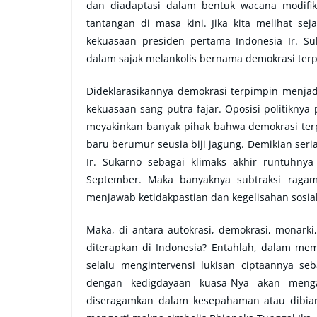
dan diadaptasi dalam bentuk wacana modifik
tantangan di masa kini. Jika kita melihat s
kekuasaan presiden pertama Indonesia Ir. S
dalam sajak melankolis bernama demokrasi ter
Dideklarasikannya demokrasi terpimpin menja
kekuasaan sang putra fajar. Oposisi politiknya
meyakinkan banyak pihak bahwa demokrasi ter
baru berumur seusia biji jagung. Demikian seri
Ir. Sukarno sebagai klimaks akhir runtuhn
September. Maka banyaknya subtraksi ragam 
menjawab ketidakpastian dan kegelisahan sosia
Maka, di antara autokrasi, demokrasi, monarki,
diterapkan di Indonesia? Entahlah, dalam memb
selalu mengintervensi lukisan ciptaannya s
dengan kedigdayaan kuasa-Nya akan menga
diseragamkan dalam kesepahaman atau dibia