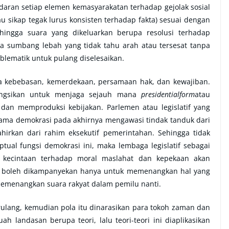
daran setiap elemen kemasyarakatan terhadap gejolak sosial
 sikap tegak lurus konsisten terhadap fakta) sesuai dengan
ingga suara yang dikeluarkan berupa resolusi terhadap
 sumbang lebah yang tidak tahu arah atau tersesat tanpa
oblematik untuk pulang diselesaikan.
ta kebebasan, kemerdekaan, persamaan hak, dan kewajiban.
ungsikan untuk menjaga sejauh mana
presidentialform
atau
dan memproduksi kebijakan. Parlemen atau legislatif yang
ama demokrasi pada akhirnya mengawasi tindak tanduk dari
ahirkan dari rahim eksekutif pemerintahan. Sehingga tidak
eptual fungsi demokrasi ini, maka lembaga legislatif sebagai
it kecintaan terhadap moral maslahat dan kepekaan akan
k boleh dikampanyekan hanya untuk memenangkan hal yang
memenangkan suara rakyat dalam pemilu nanti.
ulang, kemudian pola itu dinarasikan para tokoh zaman dan
 landasan berupa teori, lalu teori-teori ini diaplikasikan