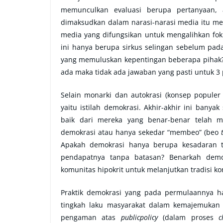
memunculkan evaluasi berupa pertanyaan, a
dimaksudkan dalam narasi-narasi media itu melu
media yang difungsikan untuk mengalihkan fokus
ini hanya berupa sirkus selingan sebelum pada
yang memuluskan kepentingan beberapa pihak
ada maka tidak ada jawaban yang pasti untuk 3 p
Selain monarki dan autokrasi (konsep populer ki
yaitu istilah demokrasi. Akhir-akhir ini banya
baik dari mereka yang benar-benar telah
demokrasi atau hanya sekedar “membeo” (beo
Apakah demokrasi hanya berupa kesadaran ti
pendapatnya tanpa batasan? Benarkah demok
komunitas hipokrit untuk melanjutkan tradisi kong
Praktik demokrasi yang pada permulaannya had
tingkah laku masyarakat dalam kemajemukan in
pengaman atas
publicpolicy
(dalam proses
c