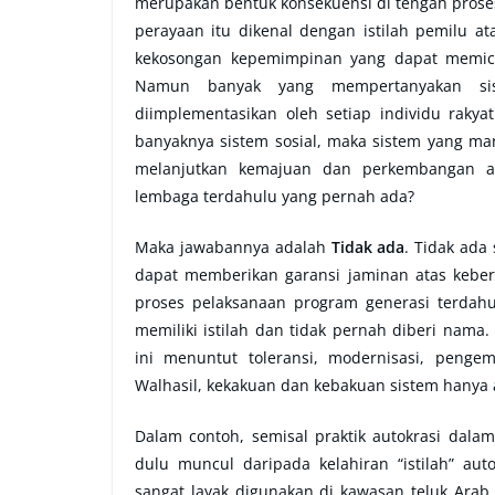
merupakan bentuk konsekuensi di tengah proses
perayaan itu dikenal dengan istilah pemilu 
kekosongan kepemimpinan yang dapat memicu
Namun banyak yang mempertanyakan sis
diimplementasikan oleh setiap individu rakya
banyaknya sistem sosial, maka sistem yang ma
melanjutkan kemajuan dan perkembangan a
lembaga terdahulu yang pernah ada?
Maka jawabannya adalah
Tidak ada
. Tidak ada
dapat memberikan garansi jaminan atas kebe
proses pelaksanaan program generasi terdahu
memiliki istilah dan tidak pernah diberi nama.
ini menuntut toleransi, modernisasi, penge
Walhasil, kekakuan dan kebakuan sistem hanya 
Dalam contoh, semisal praktik autokrasi dala
dulu muncul daripada kelahiran “istilah” aut
sangat layak digunakan di kawasan teluk Arab