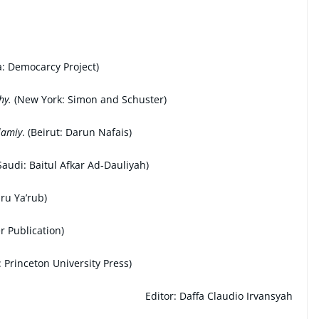
ta: Democarcy Project)
hy.
(New York: Simon and Schuster)
slamiy
. (Beirut: Darun Nafais)
Saudi: Baitul Afkar Ad-Dauliyah)
ru Ya’rub)
r Publication)
 Princeton University Press)
Editor: Daffa Claudio Irvansyah