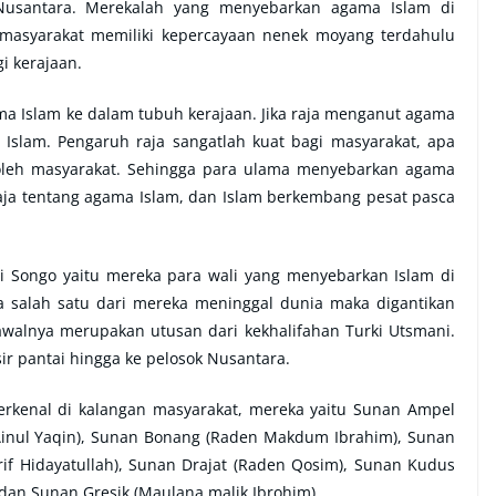
usantara. Merekalah yang menyebarkan agama Islam di
u masyarakat memiliki kepercayaan nenek moyang terdahulu
i kerajaan.
ma Islam ke dalam tubuh kerajaan. Jika raja menganut agama
Islam. Pengaruh raja sangatlah kuat bagi masyarakat, apa
n oleh masyarakat. Sehingga para ulama menyebarkan agama
aja tentang agama Islam, dan Islam berkembang pesat pasca
li Songo yaitu mereka para wali yang menyebarkan Islam di
ka salah satu dari mereka meninggal dunia maka digantikan
walnya merupakan utusan dari kekhalifahan Turki Utsmani.
ir pantai hingga ke pelosok Nusantara.
terkenal di kalangan masyarakat, mereka yaitu Sunan Ampel
Ainul Yaqin), Sunan Bonang (Raden Makdum Ibrahim), Sunan
rif Hidayatullah), Sunan Drajat (Raden Qosim), Sunan Kudus
 dan Sunan Gresik (Maulana malik Ibrohim).