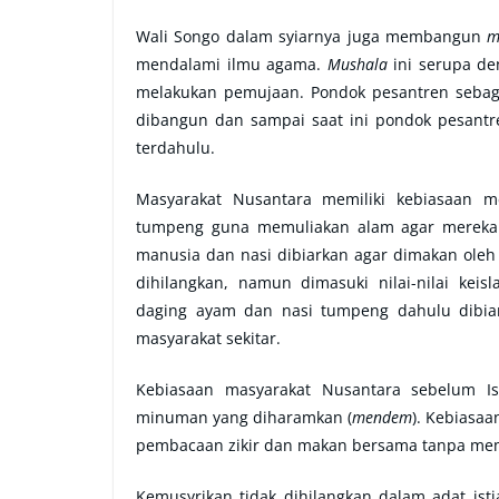
Wali Songo dalam syiarnya juga membangun
m
mendalami ilmu agama.
Mushala
ini serupa de
melakukan pemujaan. Pondok pesantren sebag
dibangun dan sampai saat ini pondok pesant
terdahulu.
Masyarakat Nusantara memiliki kebiasaan 
tumpeng guna memuliakan alam agar mereka t
manusia dan nasi dibiarkan agar dimakan oleh 
dihilangkan, namun dimasuki nilai-nilai ke
daging ayam dan nasi tumpeng dahulu dibiar
masyarakat sekitar.
Kebiasaan masyarakat Nusantara sebelum 
minuman yang diharamkan (
mendem
). Kebiasaa
pembacaan zikir dan makan bersama tanpa me
Kemusyrikan tidak dihilangkan dalam adat is