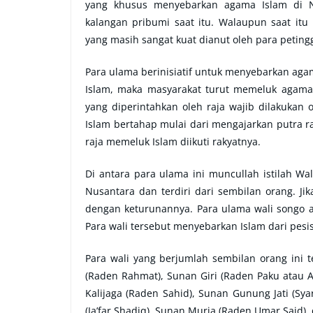
yang khusus menyebarkan agama Islam di N
kalangan pribumi saat itu. Walaupun saat it
yang masih sangat kuat dianut oleh para petingg
Para ulama berinisiatif untuk menyebarkan aga
Islam, maka masyarakat turut memeluk agama 
yang diperintahkan oleh raja wajib dilakuka
Islam bertahap mulai dari mengajarkan putra r
raja memeluk Islam diikuti rakyatnya.
Di antara para ulama ini muncullah istilah Wa
Nusantara dan terdiri dari sembilan orang. Ji
dengan keturunannya. Para ulama wali songo a
Para wali tersebut menyebarkan Islam dari pesis
Para wali yang berjumlah sembilan orang ini 
(Raden Rahmat), Sunan Giri (Raden Paku atau 
Kalijaga (Raden Sahid), Sunan Gunung Jati (Sya
(Ja’far Shadiq), Sunan Muria (Raden Umar Said),