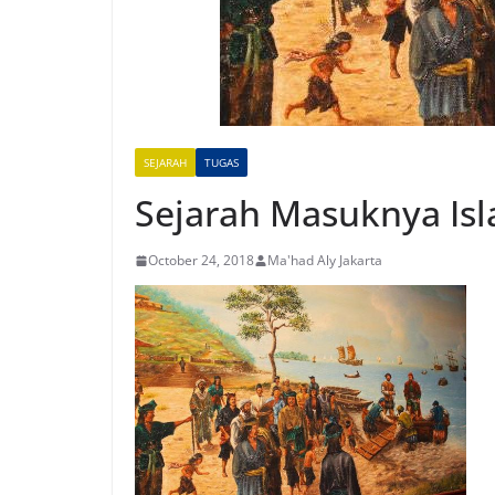
SEJARAH
TUGAS
Sejarah Masuknya Is
October 24, 2018
Ma'had Aly Jakarta