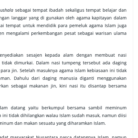
ushala
sebagai tempat ibadah sekaligus tempat belajar dan
ngan langgar yang di gunakan oleh agama kapitayan dalam
ai tempat untuk mendidik para pemeluk agama Islam juga
ren mengalami perkembangan pesat sebagai warisan ulama
menyediakan sesajen kepada alam dengan membuat nasi
idak dimurkai. Dalam nasi tumpeng tersebut ada daging
para jin. Setelah masuknya agama Islam kebiasaan ini tidak
islaman. Dahulu dari daging manusia diganti menggunakan
kan sebagai makanan jin, kini nasi itu disantap bersama
Islam datang yaitu berkumpul bersama sambil meminum
n ini tidak dihilangkan walau Islam sudah masuk, namun diisi
minum dan makan sesuatu yang diharamkan Islam.
tiadat masyarakat Nusantara pasca datangnya Islam, namun