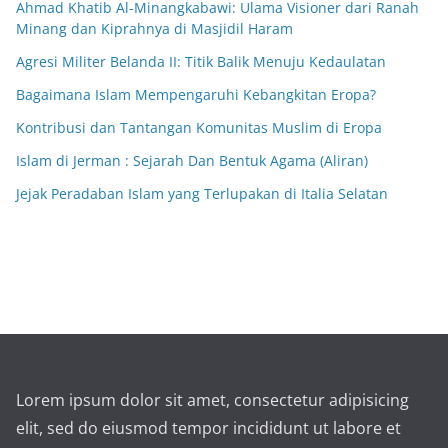
Ahmad Khatib Al-Minangkabawi: Ulama Visioner dari Ranah
Minang dan Kiprahnya di Masjidil Haram
Agresi Militer Belanda II: Titik Balik Menuju Kedaulatan
Bagaimana Islam Mempengaruhi Kebangkitan Eropa?
Kontribusi dan Tantangan Komunitas Muslim di Eropa
Islam di Jerman : Sejarah Dan Bentuk Agama (Aliran)
Jejak Peradaban Islam yang Terlupakan di Italia Selatan
Lorem ipsum dolor sit amet, consectetur adipisicing
elit, sed do eiusmod tempor incididunt ut labore et