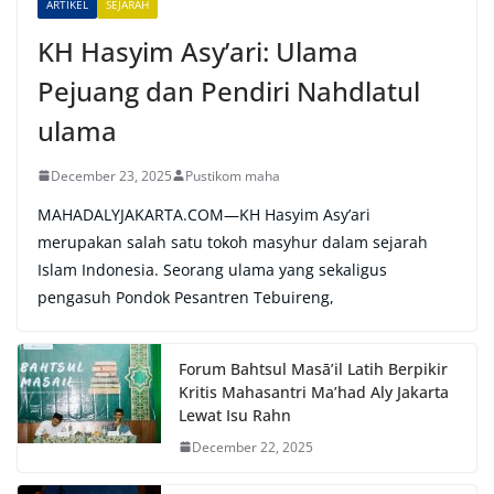
ARTIKEL
SEJARAH
:
KH Hasyim Asy’ari: Ulama
Pejuang dan Pendiri Nahdlatul
ulama
December 23, 2025
Pustikom maha
MAHADALYJAKARTA.COM—KH Hasyim Asy’ari
merupakan salah satu tokoh masyhur dalam sejarah
Islam Indonesia. Seorang ulama yang sekaligus
pengasuh Pondok Pesantren Tebuireng,
Forum Bahtsul Masā’il Latih Berpikir
Kritis Mahasantri Ma’had Aly Jakarta
Lewat Isu Rahn
December 22, 2025