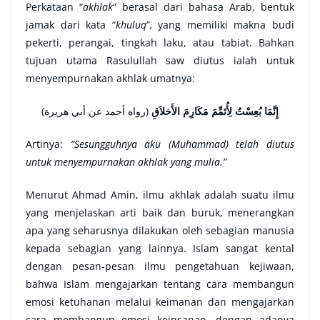
Perkataan “
akhlak
” berasal dari bahasa Arab, bentuk
jamak dari kata “
khuluq
”
,
yang memiliki makna budi
pekerti, perangai, tingkah laku, atau tabiat. Bahkan
tujuan utama Rasulullah saw diutus ialah untuk
menyempurnakan akhlak umatnya:
(
(رواه أحمد عن أبي هريرة
إِنَّمَا بُعِسْتُ لِأُتَمِّمَ مَكَارِمَ الأَخلاَقِ
Artinya:
“Sesungguhnya aku (Muhammad) telah diutus
untuk menyempurnakan akhlak yang mulia.”
Menurut Ahmad Amin, ilmu akhlak adalah suatu ilmu
yang menjelaskan arti baik dan buruk, menerangkan
apa yang seharusnya dilakukan oleh sebagian manusia
kepada sebagian yang lainnya
. Islam sangat kental
dengan pesan-pesan ilmu pengetahuan kejiwaan,
bahwa Islam mengajarkan tentang cara membangun
emosi ketuhanan melalui keimanan dan mengajarkan
cara membangun emosi keinsanan, dengan adanya