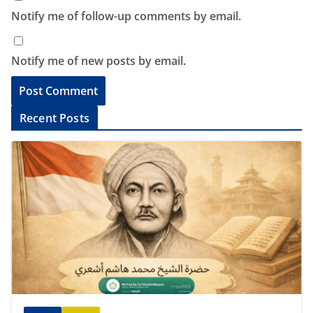
Notify me of follow-up comments by email.
Notify me of new posts by email.
A
Recent Posts
l
t
e
r
n
a
t
i
v
e