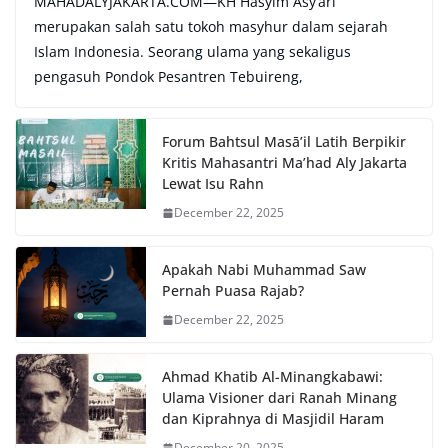
MAHADALYJAKARTA.COM—KH Hasyim Asy’ari
merupakan salah satu tokoh masyhur dalam sejarah
Islam Indonesia. Seorang ulama yang sekaligus
pengasuh Pondok Pesantren Tebuireng,
Forum Bahtsul Masā’il Latih Berpikir
Kritis Mahasantri Ma’had Aly Jakarta
Lewat Isu Rahn
December 22, 2025
Apakah Nabi Muhammad Saw
Pernah Puasa Rajab?
December 22, 2025
Ahmad Khatib Al-Minangkabawi:
Ulama Visioner dari Ranah Minang
dan Kiprahnya di Masjidil Haram
December 20, 2025