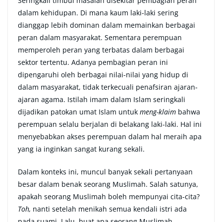
Seringkali timbul masalah disekitar pembagian peran
dalam kehidupan. Di mana kaum laki-laki sering
dianggap lebih dominan dalam memainkan berbagai
peran dalam masyarakat. Sementara perempuan
memperoleh peran yang terbatas dalam berbagai
sektor tertentu. Adanya pembagian peran ini
dipengaruhi oleh berbagai nilai-nilai yang hidup di
dalam masyarakat, tidak terkecuali penafsiran ajaran-
ajaran agama. Istilah imam dalam Islam seringkali
dijadikan patokan umat Islam untuk
meng-klaim
bahwa
perempuan selalu berjalan di belakang laki-laki. Hal ini
menyebabkan akses perempuan dalam hal meraih apa
yang ia inginkan sangat kurang sekali.
Dalam konteks ini, muncul banyak sekali pertanyaan
besar dalam benak seorang Muslimah. Salah satunya,
apakah seorang Muslimah boleh mempunyai cita-cita?
Toh,
nanti setelah menikah semua kendali istri ada
pada suami. Lalu, buat apa seorang Muslimah