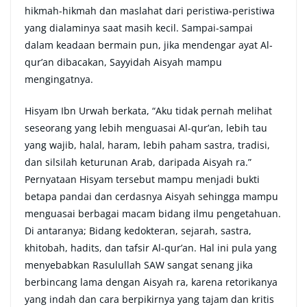
hikmah-hikmah dan maslahat dari peristiwa-peristiwa
yang dialaminya saat masih kecil. Sampai-sampai
dalam keadaan bermain pun, jika mendengar ayat Al-
qur’an dibacakan, Sayyidah Aisyah mampu
mengingatnya.
Hisyam Ibn Urwah berkata, “Aku tidak pernah melihat
seseorang yang lebih menguasai Al-qur’an, lebih tau
yang wajib, halal, haram, lebih paham sastra, tradisi,
dan silsilah keturunan Arab, daripada Aisyah ra.”
Pernyataan Hisyam tersebut mampu menjadi bukti
betapa pandai dan cerdasnya Aisyah sehingga mampu
menguasai berbagai macam bidang ilmu pengetahuan.
Di antaranya; Bidang kedokteran, sejarah, sastra,
khitobah, hadits, dan tafsir Al-qur’an. Hal ini pula yang
menyebabkan Rasulullah SAW sangat senang jika
berbincang lama dengan Aisyah ra, karena retorikanya
yang indah dan cara berpikirnya yang tajam dan kritis