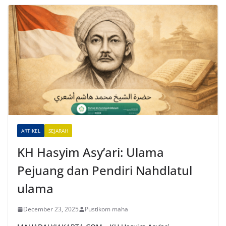
l
t
e
r
n
a
t
i
v
e
ARTIKEL
SEJARAH
:
KH Hasyim Asy’ari: Ulama
Pejuang dan Pendiri Nahdlatul
ulama
December 23, 2025
Pustikom maha