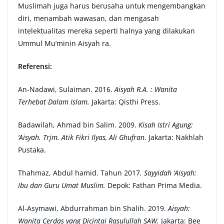
Muslimah juga harus berusaha untuk mengembangkan
diri, menambah wawasan, dan mengasah
intelektualitas mereka seperti halnya yang dilakukan
Ummul Mu’minin Aisyah ra.
Referensi:
An-Nadawi, Sulaiman. 2016.
Aisyah R.A. : Wanita
Terhebat Dalam Islam.
Jakarta: Qisthi Press.
Badawilah, Ahmad bin Salim. 2009.
Kisah Istri Agung:
‘Aisyah. Trjm. Atik Fikri Ilyas, Ali Ghufran
. Jakarta: Nakhlah
Pustaka.
Thahmaz, Abdul hamid. Tahun 2017
. Sayyidah ‘Aisyah:
Ibu dan Guru Umat Muslim.
Depok: Fathan Prima Media.
Al-Asymawi, Abdurrahman bin Shalih. 2019.
Aisyah:
Wanita Cerdas yang Dicintai Rasulullah SAW.
Jakarta: Bee