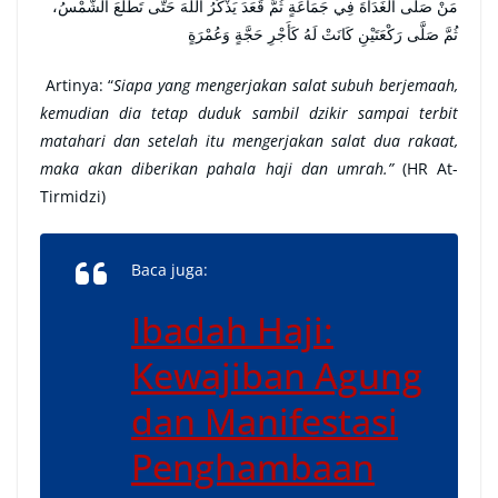
مَنْ صَلَّى الْغَدَاةَ فِي جَمَاعَةٍ ثُمَّ قَعَدَ يَذْكُرُ اللَّهَ حَتَّى تَطْلُعَ الشَّمْسُ،
ثُمَّ صَلَّى رَكْعَتَيْنِ كَانَتْ لَهُ كَأَجْرِ حَجَّةٍ وَعُمْرَةٍ
Artinya: “
Siapa yang mengerjakan salat subuh berjemaah,
kemudian dia tetap duduk sambil dzikir sampai terbit
matahari dan setelah itu mengerjakan salat dua rakaat,
maka akan diberikan pahala haji dan umrah.”
(HR At-
Tirmidzi)
Baca juga:
Ibadah Haji:
Kewajiban Agung
dan Manifestasi
Penghambaan