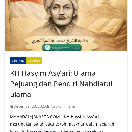
e
r
n
a
t
i
v
e
ARTIKEL
SEJARAH
:
KH Hasyim Asy’ari: Ulama
Pejuang dan Pendiri Nahdlatul
ulama
December 23, 2025
Pustikom maha
MAHADALYJAKARTA.COM—KH Hasyim Asy’ari
merupakan salah satu tokoh masyhur dalam sejarah
Islam Indonesia. Seorang ulama yang sekaligus