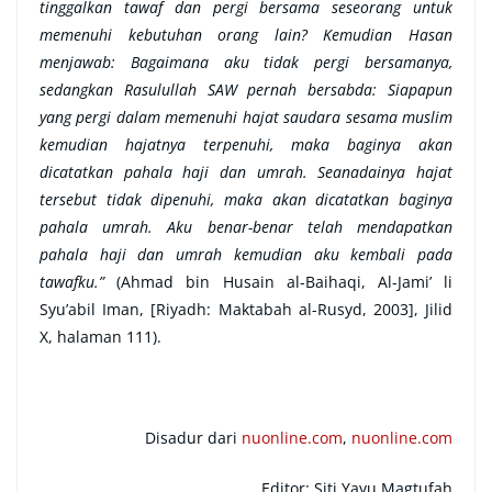
tinggalkan tawaf dan pergi bersama seseorang untuk
memenuhi kebutuhan orang lain? Kemudian Hasan
menjawab: Bagaimana aku tidak pergi bersamanya,
sedangkan Rasulullah SAW pernah bersabda: Siapapun
yang pergi dalam memenuhi hajat saudara sesama muslim
kemudian hajatnya terpenuhi, maka baginya akan
dicatatkan pahala haji dan umrah. Seanadainya hajat
tersebut tidak dipenuhi, maka akan dicatatkan baginya
pahala umrah. Aku benar-benar telah mendapatkan
pahala haji dan umrah kemudian aku kembali pada
tawafku.”
(Ahmad bin Husain al-Baihaqi, Al-Jami’ li
Syu’abil Iman, [Riyadh: Maktabah al-Rusyd, 2003], Jilid
X, halaman 111).
Disadur dari
nuonline.com
,
nuonline.com
Editor: Siti Yayu Magtufah