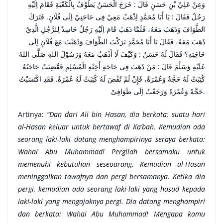
وَعِنْ عَلِيِّ بْنِ حَسَنٍ قَالَ : خَرَجَ الْحَسَنُ يَطُوْفُ بِالْكَعْبَةِ فَقَامَ اِلَيْهِ
رَجُلٌ فَقَالَ : يَا أَبَا مُحَمَّدٍ اِذْهَبْ مَعِيْ فِى حَاجَتِيْ اِلَى فُلَانٍ. فَتَرَكَ
الطَّوَافَ وَذَهَبَ مَعَهُ، فَلَمَّا ذَهَبَ قَامَ اِلَيْهِ رَجُلٌ حَاسِدٌ لِلرَّجُلِ الَّذِيْ
ذَهَبَ مَعَهُ، فَقَالَ يَا أَبَا مُحَمَّدٍ تَرَكْتَ الطَّوَافَ وَذَهَبْتَ مَعَ فُلَانٍ اِلَى
حَاجَتِهِ؟ فَقَالَ لَهُ حَسَنٌ : وَكَيْفَ لَا أَذْهَبُ مَعَهُ وَرَسُوْلَ اللهِ صَلَّى اللهُ
عَلَيْهِ وَسَلَّمَ قَالَ : مَنْ ذَهَبَ فِى حَاجَةِ أَخِيْهِ الْمُسْلِمِ فَقُضِيَتْ حَاجَتُهُ
كُتِبَتْ لَهُ حَجَّةٌ وَعُمْرَةٌ، فَإِنْ لَمْ تُقْضَ لَهُ كُتِبَتْ لَهُ عُمْرَةٌ. فَقَدِ اكْتَسَبْتُ
حَجَّةً وَعُمْرَةً وَرَجَعْتُ اِلَى طَوَافِىْ.
Artinya:
“Dan dari Ali bin Hasan, dia berkata: suatu hari
al-Hasan keluar untuk bertawaf di Ka’bah. Kemudian ada
seorang laki-laki datang menghampirinya seraya berkata:
Wahai Abu Muhammad! Pergilah bersamaku untuk
memenuhi kebutuhan seseoarang. Kemudian al-Hasan
meninggalkan tawafnya dan pergi bersamanya. Ketika dia
pergi, kemudian ada seorang laki-laki yang hasud kepada
laki-laki yang mengajaknya pergi. Dia datang menghampiri
dan berkata: Wahai Abu Muhammad! Mengapa kamu