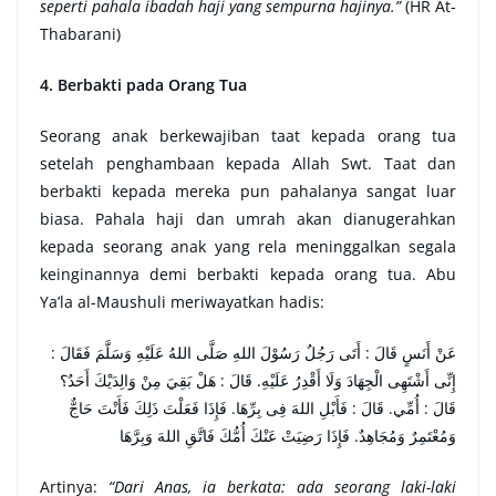
seperti pahala ibadah haji yang sempurna hajinya.”
(HR At-
Thabarani)
4. Berbakti pada Orang Tua
Seorang anak berkewajiban taat kepada orang tua
setelah penghambaan kepada Allah Swt. Taat dan
berbakti kepada mereka pun pahalanya sangat luar
biasa. Pahala haji dan umrah akan dianugerahkan
kepada seorang anak yang rela meninggalkan segala
keinginannya demi berbakti kepada orang tua. Abu
Ya’la al-Maushuli meriwayatkan hadis:
عَنْ أَنَسٍ قَالَ : أَتَى رَجُلٌ رَسُوْلَ اللهِ صَلَّى اللهُ عَلَيْهِ وَسَلَّمَ فَقَالَ :
إِنِّى أَشْتَهِى الْجِهَادَ وَلَا أَقْدِرُ عَلَيْهِ. قَالَ : هَلْ بَقِيَ مِنْ وَالِدَيْكَ أَحَدٌ؟
قَالَ : أُمِّي. قَالَ : فَأَبْلِ اللهَ فِى بِرِّهَا. فَإِذَا فَعَلْتَ ذَلِكَ فَأَنْتَ حَاجٌّ
وَمُعْتَمِرٌ وَمُجَاهِدٌ. فَإِذَا رَضِيَتْ عَنْكَ أُمُّكَ فَاتَّقِ اللهَ وَبِرَّهَا
Artinya:
“Dari Anas, ia berkata: ada seorang laki-laki