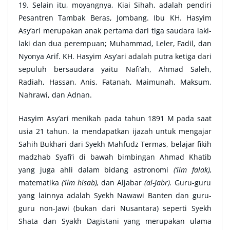
19. Selain itu, moyangnya, Kiai Sihah, adalah pendiri
Pesantren Tambak Beras, Jombang. Ibu KH. Hasyim
Asy’ari merupakan anak pertama dari tiga saudara laki-
laki dan dua perempuan; Muhammad, Leler, Fadil, dan
Nyonya Arif. KH. Hasyim Asy’ari adalah putra ketiga dari
sepuluh bersaudara yaitu Nafi’ah, Ahmad Saleh,
Radiah, Hassan, Anis, Fatanah, Maimunah, Maksum,
Nahrawi, dan Adnan.
Hasyim Asy’ari menikah pada tahun 1891 M pada saat
usia 21 tahun. Ia mendapatkan ijazah untuk mengajar
Sahih Bukhari dari Syekh Mahfudz Termas, belajar fikih
madzhab Syafi’i di bawah bimbingan Ahmad Khatib
yang juga ahli dalam bidang astronomi
(‘ilm falak),
matematika
(‘ilm hisab),
dan Aljabar
(al-Jabr).
Guru-guru
yang lainnya adalah Syekh Nawawi Banten dan guru-
guru non-Jawi (bukan dari Nusantara) seperti Syekh
Shata dan Syakh Dagistani yang merupakan ulama