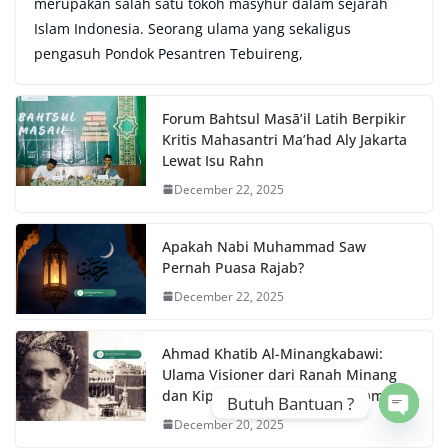
merupakan salah satu tokoh masyhur dalam sejarah
Islam Indonesia. Seorang ulama yang sekaligus
pengasuh Pondok Pesantren Tebuireng,
Forum Bahtsul Masā’il Latih Berpikir
Kritis Mahasantri Ma’had Aly Jakarta
Lewat Isu Rahn
December 22, 2025
Apakah Nabi Muhammad Saw
Pernah Puasa Rajab?
December 22, 2025
Ahmad Khatib Al-Minangkabawi:
Ulama Visioner dari Ranah Minang
dan Kiprahnya di Masjidil Haram
Butuh Bantuan ?
December 20, 2025
Open 