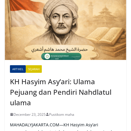
t
e
r
n
a
t
i
v
e
ARTIKEL
SEJARAH
:
KH Hasyim Asy’ari: Ulama
Pejuang dan Pendiri Nahdlatul
ulama
December 23, 2025
Pustikom maha
MAHADALYJAKARTA.COM—KH Hasyim Asy’ari