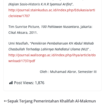
(Kajian Sosio-Historis K.H.R Syamsul Arifin)
”,
http://journal.stainkudus.ac.id/index.php/Edukasia/arti
cle/view/1707
Tim Sunrise Picture,
100 Pahlawan Nusantara
, Jakarta:
Cikal Aksara, 2011.
Umi Masfiah, “
Pemikiran Pembaharuan KH Abdul Wahab
Chasbullah Terhadap Lahirnya Nahdlatul Ulama (NU)
” ,
http://journal.walisongo.ac.id/index.php/ihya/article/do
wnload/1737/pdf
Oleh :
Muhamad Abror, Semester III
Post Views:
1,876
Sepak Terjang Pemerintahan Khalifah Al-Makmun