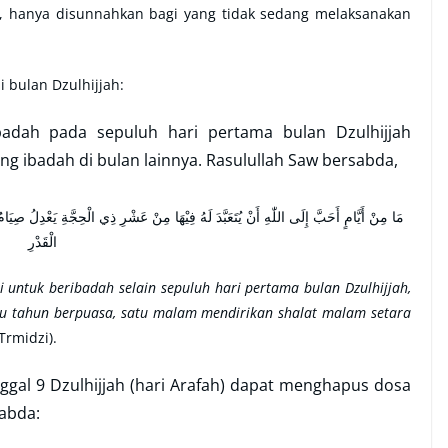
h), hanya disunnahkan bagi yang tidak sedang melaksanakan
 bulan Dzulhijjah:
badah pada sepuluh hari pertama bulan Dzulhijjah
g ibadah di bulan lainnya. Rasulullah Saw bersabda,
الْقَدْرِ
ai untuk beribadah selain sepuluh hari pertama bulan Dzulhijjah,
tu tahun berpuasa, satu malam mendirikan shalat malam setara
Trmidzi).
al 9 Dzulhijjah (hari Arafah) dapat menghapus dosa
abda: