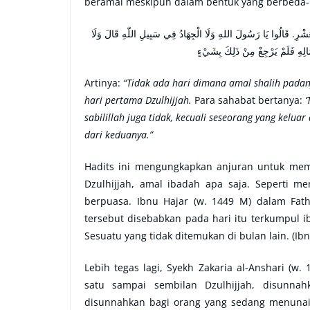
beramal meskipun dalam bentuk yang berbeda-
الْعَشْرِ. قَالُوا يَا رَسُولَ اللهِ وَلَا الْجِهَادُ فِي سَبِيلِ اللّٰهِ قَالَ وَلَا
َالِهِ فَلَمْ يَرْجِعْ مِنْ ذَلِكَ بِشَيْءٍ
Artinya:
“Tidak ada hari dimana amal shalih padanya
hari pertama Dzulhijjah.
Para sahabat bertanya:
‘
sabilillah juga tidak, kecuali seseorang yang kelua
dari keduanya.”
Hadits ini mengungkapkan anjuran untuk mem
Dzulhijjah, amal ibadah apa saja. Seperti mem
berpuasa. Ibnu Hajar (w. 1449 M) dalam Fath
tersebut disebabkan pada hari itu terkumpul ib
Sesuatu yang tidak ditemukan di bulan lain. (Ib
Lebih tegas lagi, Syekh Zakaria al-Anshari (w
satu sampai sembilan Dzulhijjah, disunna
disunnahkan bagi orang yang sedang menunaik