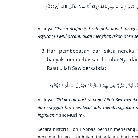
صِيَامُ يَوْمِ عَرَفَةَ أَحْتَسِبُ عَلَى اللهِ أَنْ يُكَفِّرَ السَّنَةَ الَّتِي قَبْلَهُ وَالسَّنَةَ الَّتِي بَعْدَهُ وَصِيَامُ يَوْمِ عَاشُوْرَاءَ أَحْتَسِبُ عَلَى اللهِ أَنْ يُكَفِّرَ
Artinya:
“Puasa Arafah (9 Dzulhijjah) dapat mengh
Asyura (10 Muharram) akan menghapuskan dosa set
Hari pembebasan dari siksa neraka 
banyak membebaskan hamba-Nya dari ap
Rasulullah Saw bersabda:
ُ لَيَدْنُو ثُمَّ يُبَاهِى بِهِمُ الْمَلاَئِكَةَ فَيَقُولُ: مَا أَرَادَ هَؤُلاَءِ؟
Artinya:
“Tidak ada hari dimana Allah Swt membe
dan sungguh Dia mendekat lalu membanggakan me
inginkan?”
(HR Muslim).
Secara historis, Ibnu Abbas pernah menerangk
pertama bulan Dzulhijjah ini adalah hari p