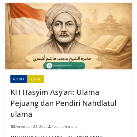
t
e
r
n
a
t
i
v
e
ARTIKEL
SEJARAH
:
KH Hasyim Asy’ari: Ulama
Pejuang dan Pendiri Nahdlatul
ulama
December 23, 2025
Pustikom maha