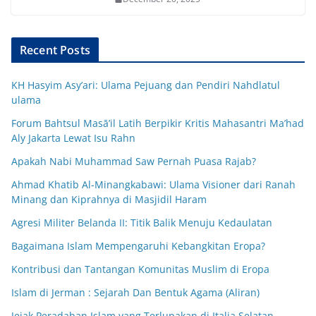
Recent Posts
KH Hasyim Asy’ari: Ulama Pejuang dan Pendiri Nahdlatul
ulama
Forum Bahtsul Masā’il Latih Berpikir Kritis Mahasantri Ma’had
Aly Jakarta Lewat Isu Rahn
Apakah Nabi Muhammad Saw Pernah Puasa Rajab?
Ahmad Khatib Al-Minangkabawi: Ulama Visioner dari Ranah
Minang dan Kiprahnya di Masjidil Haram
Agresi Militer Belanda II: Titik Balik Menuju Kedaulatan
Bagaimana Islam Mempengaruhi Kebangkitan Eropa?
Kontribusi dan Tantangan Komunitas Muslim di Eropa
Islam di Jerman : Sejarah Dan Bentuk Agama (Aliran)
Jejak Peradaban Islam yang Terlupakan di Italia Selatan