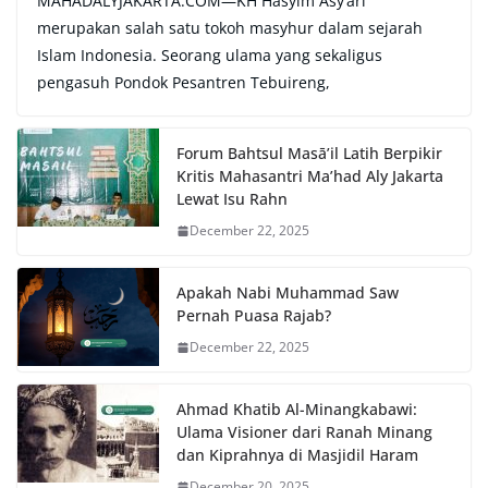
MAHADALYJAKARTA.COM—KH Hasyim Asy’ari
merupakan salah satu tokoh masyhur dalam sejarah
Islam Indonesia. Seorang ulama yang sekaligus
pengasuh Pondok Pesantren Tebuireng,
Forum Bahtsul Masā’il Latih Berpikir
Kritis Mahasantri Ma’had Aly Jakarta
Lewat Isu Rahn
December 22, 2025
Apakah Nabi Muhammad Saw
Pernah Puasa Rajab?
December 22, 2025
Ahmad Khatib Al-Minangkabawi:
Ulama Visioner dari Ranah Minang
dan Kiprahnya di Masjidil Haram
December 20, 2025